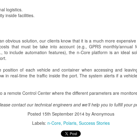
 para generar reservas, debido a la movilización posterior de los nut
al logistics.
y inside facilities.
obvious solution, our clients know that it is a much more expensive s
costs that must be take into account (e.g., GPRS monthly/annual f
., to include automation features), the n-Core platform is an ideal so
ort.
 position of each vehicle and container when accessing and leaving
 in real-time the traffic inside the port. The system alerts if a vehicl
Olivo antiguo, aprovechando su tronco se ha conseguido bajar la copa
t to a remote Control Center where the different parameters are monitor
ase contact our technical engineers and we’ll help you to fulfill your p
 el suelo se reduce en los casos en los que no se aporta fertilizante.
Posted
15th September 2014
by Anonymous
ntes a largo plazo esto puede dar lugar al descenso en el contenido d
Labels:
n-Core
Polaris
Success Stories
ro es
importante para aumentar la producción del olivar,
especialm