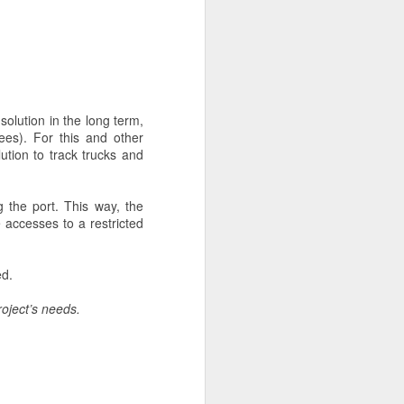
rientes durante los años
olution in the long term,
ees). For this and other
lution to track trucks and
 the port. This way, the
e accesses to a restricted
ed.
roject’s needs.
e Boro por debajo de los
ente en su combinación