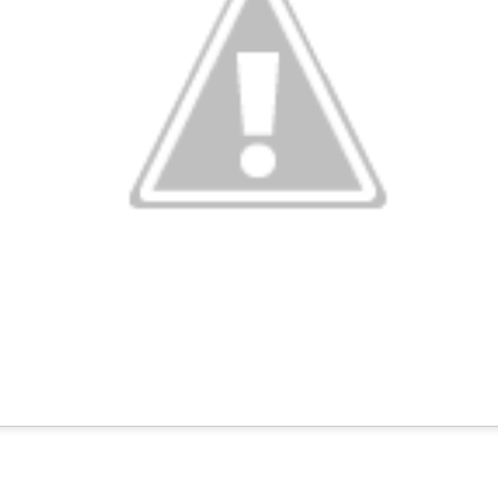
Olivo joven entre la niebla matutina
trición vegetal que cubra todos los
requerimientos nutricionales d
uctividad
maximizando así el beneficio económico
.
 que el olivo es un árbol en el que se da
vecería
, es decir, se obtien
e reduce, por lo tanto es muy importante que realicemos una
fertilizac
tes para el olivo
e los nutrientes más importantes
con respecto al rendimiento del 
el momento adecuado de aplicación dependerán de las condiciones l
izantes nitrogenados durante los años de mínima producción o de no pr