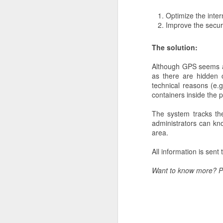
de especial importancia
de máxima producción.
Optimize the intern
Improve the securit
The solution:
Although GPS seems an 
as there are hidden 
technical reasons (e.g
containers inside the p
The system tracks the
administrators can know
area.
All information is sen
Boro
Want to know more? Ple
El contenido de Boro en
Si no se aportan nutrie
valores críticos. El Bo
con el Nitrógeno.